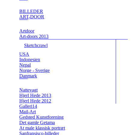
BILLEDER
ART-DOOR
Artdoor
Art-doors 2013
Sketchcrawl
USA
Indonesien
Nepal
Norge - Sverige
Danmark
Nattevagt
Hjerl Hede 2013
Hjerl Hede 2012
Galleri14
Mail-Art
Gedsted Kunstforening
Det gamle Getama
At male klassisk portræt
Sanfransisco-billeder