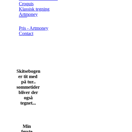
Croquis
Klassisk tegning
Artmoney
Pris - Artmoney
Contact
Skitsebogen
er tit med
på tur..
sommetider
bliver der
også
tegnet...
Min
første