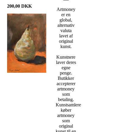
200,00
DKK
Artmoney
er en
global,
alternativ
valuta
lavet af
original
kunst.
Kunstnere
laver deres
egne
penge.
Butikker
accepterer
artmoney
som
betaling.
Kunstsamlere
køber
artmoney
som
original
kunst til en