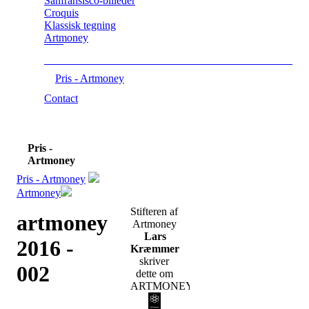
Sanfransisco-billeder
Croquis
Klassisk tegning
Artmoney
Pris - Artmoney
Contact
Pris -
Artmoney
Pris - Artmoney
Artmoney
Stifteren af
artmoney
Artmoney
Lars
2016 -
Kræmmer
skriver
002
dette om
ARTMONEY