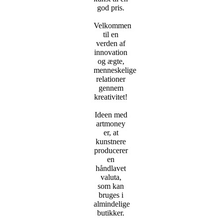
god pris.
Velkommen
til en
verden af
innovation
og ægte,
menneskelige
relationer
gennem
kreativitet!
Ideen med
artmoney
er, at
kunstnere
producerer
en
håndlavet
valuta,
som kan
bruges i
almindelige
butikker.