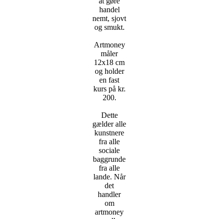
at gøre
handel
nemt, sjovt
og smukt.
Artmoney
måler
12x18 cm
og holder
en fast
kurs på kr.
200.
Dette
gælder alle
kunstnere
fra alle
sociale
baggrunde
fra alle
lande. Når
det
handler
om
artmoney