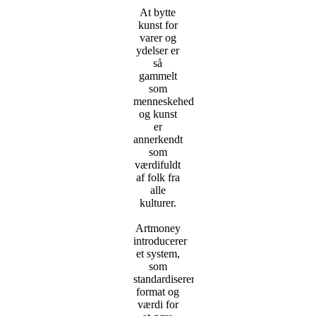
At bytte
kunst for
varer og
ydelser er
så
gammelt
som
menneskeheden,
og kunst
er
annerkendt
som
værdifuldt
af folk fra
alle
kulturer.
Artmoney
introducerer
et system,
som
standardiserer
format og
værdi for