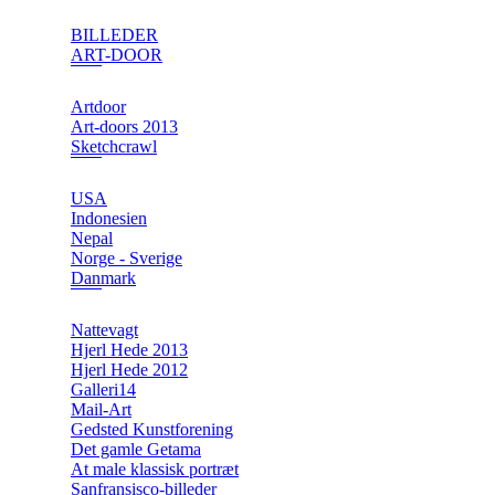
BILLEDER
ART-DOOR
Artdoor
Art-doors 2013
Sketchcrawl
USA
Indonesien
Nepal
Norge - Sverige
Danmark
Nattevagt
Hjerl Hede 2013
Hjerl Hede 2012
Galleri14
Mail-Art
Gedsted Kunstforening
Det gamle Getama
At male klassisk portræt
Sanfransisco-billeder